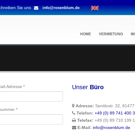
chreiben Sie uns
info@rosenblum.de
HOME
VERMIETUNG
I
Unser
Büro
ail-Adresse *
Adresse:
Sentilostr. 32, 8147
nummer *
Telefon:
+49 (0) 89 741 400 
Telefax:
+49 (0) 89 710 199 
E-Mail:
info@rosenblum.de